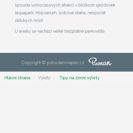
spousta volnočasových atrakcí v blízkosti sjezdovek
(aquapark, Hopsárium, bobová dráha, nespočet
dětských hřišť).
U areálu se nachází velké bezplatné parkoviště.
Copyright © pohodanovapec.cz
Hlavní strana
Výlety
Tipy na zimní výlety