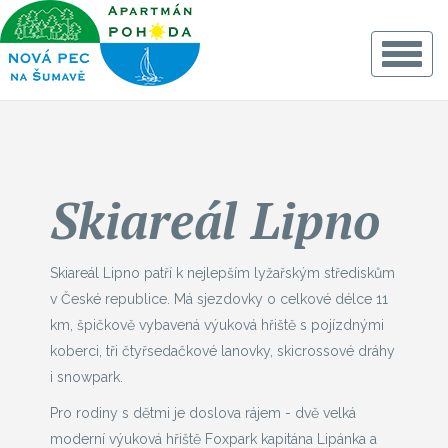
Toggle
navigat
Skiareál Lipno
Skiareál Lipno patří k nejlepším lyžařským střediskům
v České republice. Má sjezdovky o celkové délce 11
km, špičkově vybavená výuková hřiště s pojízdnými
koberci, tři čtyřsedačkové lanovky, skicrossové dráhy
i snowpark.
Pro rodiny s dětmi je doslova rájem - dvě velká
moderní výuková hřiště Foxpark kapitána Lipánka a