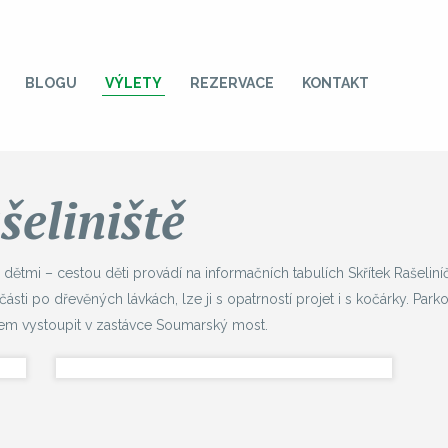
BLOGU
VÝLETY
REZERVACE
KONTAKT
eliniště
ětmi – cestou děti provádí na informačních tabulích Skřítek Rašeliníče
části po dřevěných lávkách, lze ji s opatrností projet i s kočárky. Park
kem vystoupit v zastávce Soumarský most.