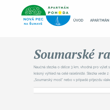
ÚVOD
APARTMÁN
Soumarské raš
Naučná stezka o délce 3 km, vhodná pro výlet s d
krásný výhled na celé rašeliniště. Stezka vede z 
„Soumarský most“ nebo v případě příjezdu vla